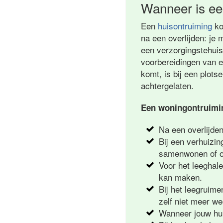
Wanneer is ee
Een
huisontruiming
ko
na een overlijden: je 
een verzorgingstehuis.
voorbereidingen van 
komt, is bij een plot
achtergelaten.
Een woningontruimin
Na een overlijde
Bij een verhuizin
samenwonen of om
Voor het leeghal
kan maken.
Bij het leegruime
zelf niet meer w
Wanneer jouw huu