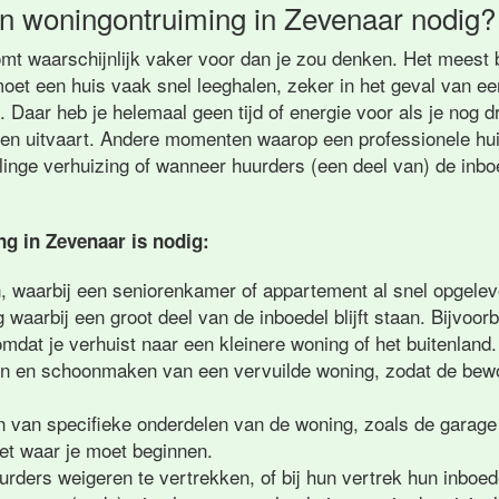
n woningontruiming in Zevenaar nodig?
mt waarschijnlijk vaker voor dan je zou denken. Het meest 
moet een huis vaak snel leeghalen, zeker in het geval van e
 Daar heb je helemaal geen tijd of energie voor als je nog 
een uitvaart. Andere momenten waarop een professionele hu
selinge verhuizing of wanneer huurders (een deel van) de inb
g in Zevenaar is nodig:
n, waarbij een seniorenkamer of appartement al snel opgele
g waarbij een groot deel van de inboedel blijft staan. Bijvoor
dat je verhuist naar een kleinere woning of het buitenland.
en en schoonmaken van een vervuilde woning, zodat de bew
n van specifieke onderdelen van de woning, zoals de garage 
eet waar je moet beginnen.
rders weigeren te vertrekken, of bij hun vertrek hun inboed