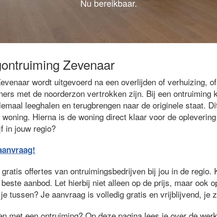
Nu bereikbaar.
gontruiming Zevenaar
evenaar wordt uitgevoerd na een overlijden of verhuizing, o
ers met de noorderzon vertrokken zijn. Bij een ontruiming 
lemaal leeghalen en terugbrengen naar de originele staat. Di
 woning. Hierna is de woning direct klaar voor de opleverin
f in jouw regio?
eaanvraag!
ratis offertes van ontruimingsbedrijven bij jou in de regio. 
 beste aanbod. Let hierbij niet alleen op de prijs, maar ook 
je tussen? Je aanvraag is volledig gratis en vrijblijvend, je 
ken met een ontruiming? Op deze pagina lees je over de wer