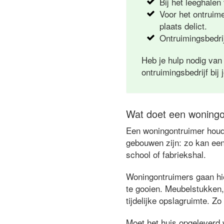
Bij het leeghalen
Voor het ontruim
plaats delict.
Ontruimingsbedrij
Heb je hulp nodig van
ontruimingsbedrijf bij 
Wat doet een woningo
Een woningontruimer houdt
gebouwen zijn: zo kan een
school of fabriekshal.
Woningontruimers gaan hie
te gooien. Meubelstukken,
tijdelijke opslagruimte. Zo
Moet het huis opgeleverd 