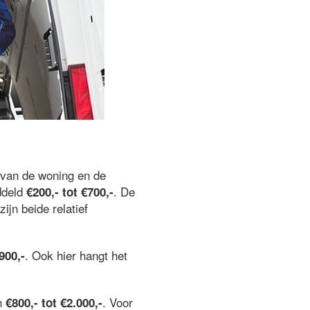
van de woning en de
ddeld
. De
€200,- tot €700,-
 zijn beide relatief
. Ook hier hangt het
900,-
an
. Voor
€800,- tot €2.000,-