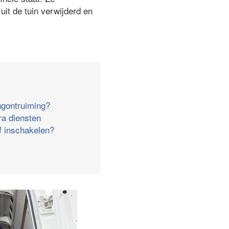
it de tuin verwijderd en
ngontruiming?
ra diensten
jf inschakelen?