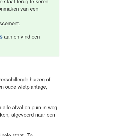
e staat terug te keren.
hoonmaken van een
lissement.
aan en vind een
es
erschillende huizen of
en oude wietplantage,
alle afval en puin in weg
oken, afgevoerd naar een
inele staat. Ze