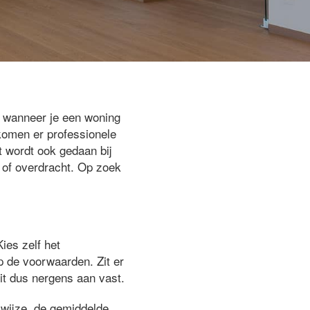
f wanneer je een woning
komen er professionele
t wordt ook gedaan bij
g of overdracht. Op zoek
Kies zelf het
op de voorwaarden. Zit er
zit dus nergens aan vast.
kwijze, de gemiddelde