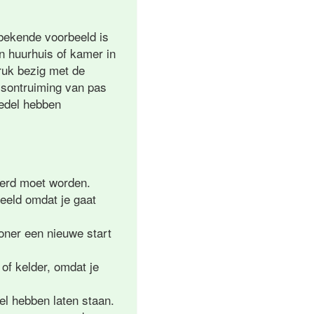
bekende voorbeeld is
en huurhuis of kamer in
druk bezig met de
isontruiming van pas
oedel hebben
verd moet worden.
beeld omdat je gaat
oner een nieuwe start
of kelder, omdat je
el hebben laten staan.