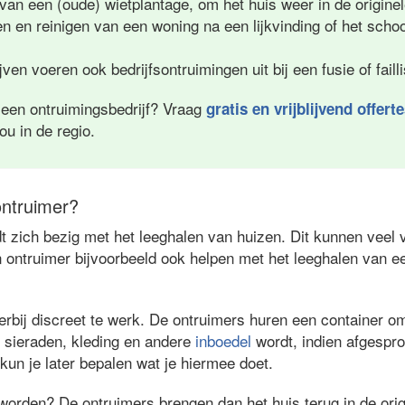
 van een (oude) wietplantage, om het huis weer in de originel
en en reinigen van een woning na een lijkvinding of het sc
ven voeren ook bedrijfsontruimingen uit bij een fusie of fail
 een ontruimingsbedrijf? Vraag
gratis en vrijblijvend offert
jou in de regio.
ntruimer?
 zich bezig met het leeghalen van huizen. Dit kunnen veel v
 ontruimer bijvoorbeeld ook helpen met het leeghalen van e
rbij discreet te werk. De ontruimers huren een container om 
 sieraden, kleding en andere
inboedel
wordt, indien afgespr
 kun je later bepalen wat je hiermee doet.
worden? De ontruimers brengen dan het huis terug in de orig