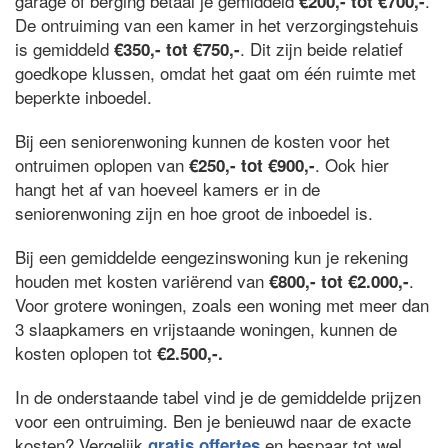
garage of berging betaal je gemiddeld
.
€200,- tot €700,-
De ontruiming van een kamer in het verzorgingstehuis
is gemiddeld
. Dit zijn beide relatief
€350,- tot €750,-
goedkope klussen, omdat het gaat om één ruimte met
beperkte inboedel.
Bij een seniorenwoning kunnen de kosten voor het
ontruimen oplopen van
. Ook hier
€250,- tot €900,-
hangt het af van hoeveel kamers er in de
seniorenwoning zijn en hoe groot de inboedel is.
Bij een gemiddelde eengezinswoning kun je rekening
houden met kosten variërend van
.
€800,- tot €2.000,-
Voor grotere woningen, zoals een woning met meer dan
3 slaapkamers en vrijstaande woningen, kunnen de
kosten oplopen tot
€2.500,-.
In de onderstaande tabel vind je de gemiddelde prijzen
voor een ontruiming. Ben je benieuwd naar de exacte
kosten? Vergelijk
en bespaar tot wel
gratis offertes