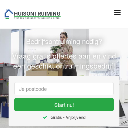
Bedrijfsontruiming nodig?
Vraag gratis offertes aan en vind
een geschikt ontruimingsbedrijf!
Start nu!
Gratis - Vrijblijvend