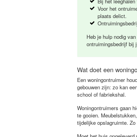
Bij het leeghalen
Voor het ontruim
plaats delict.
Ontruimingsbedrij
Heb je hulp nodig van
ontruimingsbedrijf bij 
Wat doet een woningo
Een woningontruimer houdt
gebouwen zijn: zo kan een
school of fabriekshal.
Woningontruimers gaan hie
te gooien. Meubelstukken,
tijdelijke opslagruimte. Zo
Moet het huis opgeleverd 