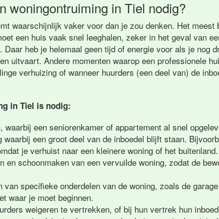
n woningontruiming in Tiel nodig?
mt waarschijnlijk vaker voor dan je zou denken. Het meest 
moet een huis vaak snel leeghalen, zeker in het geval van e
 Daar heb je helemaal geen tijd of energie voor als je nog 
een uitvaart. Andere momenten waarop een professionele hu
selinge verhuizing of wanneer huurders (een deel van) de inb
 in Tiel is nodig:
n, waarbij een seniorenkamer of appartement al snel opgele
g waarbij een groot deel van de inboedel blijft staan. Bijvoor
dat je verhuist naar een kleinere woning of het buitenland.
en en schoonmaken van een vervuilde woning, zodat de bew
n van specifieke onderdelen van de woning, zoals de garage 
eet waar je moet beginnen.
rders weigeren te vertrekken, of bij hun vertrek hun inboed