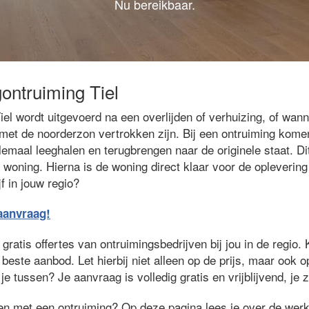
Nu bereikbaar.
ontruiming Tiel
el wordt uitgevoerd na een overlijden of verhuizing, of wan
et de noorderzon vertrokken zijn. Bij een ontruiming komen
lemaal leeghalen en terugbrengen naar de originele staat. Di
 woning. Hierna is de woning direct klaar voor de opleverin
f in jouw regio?
eaanvraag!
ratis offertes van ontruimingsbedrijven bij jou in de regio. 
 beste aanbod. Let hierbij niet alleen op de prijs, maar ook 
je tussen? Je aanvraag is volledig gratis en vrijblijvend, je 
ken met een ontruiming? Op deze pagina lees je over de wer