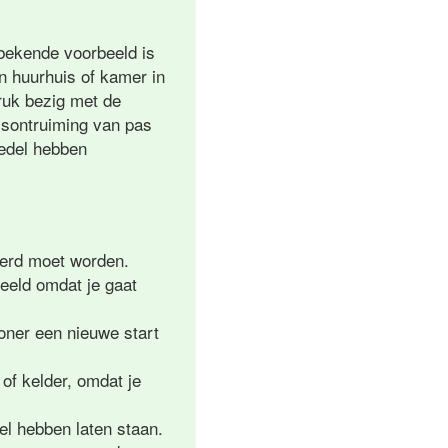
bekende voorbeeld is
en huurhuis of kamer in
druk bezig met de
isontruiming van pas
oedel hebben
verd moet worden.
beeld omdat je gaat
oner een nieuwe start
of kelder, omdat je
el hebben laten staan.