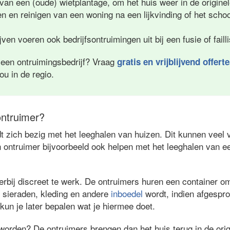
 van een (oude) wietplantage, om het huis weer in de originel
en en reinigen van een woning na een lijkvinding of het sc
ven voeren ook bedrijfsontruimingen uit bij een fusie of fail
 een ontruimingsbedrijf? Vraag
gratis en vrijblijvend offert
jou in de regio.
ntruimer?
 zich bezig met het leeghalen van huizen. Dit kunnen veel v
 ontruimer bijvoorbeeld ook helpen met het leeghalen van e
rbij discreet te werk. De ontruimers huren een container om 
 sieraden, kleding en andere
inboedel
wordt, indien afgespr
 kun je later bepalen wat je hiermee doet.
worden? De ontruimers brengen dan het huis terug in de orig