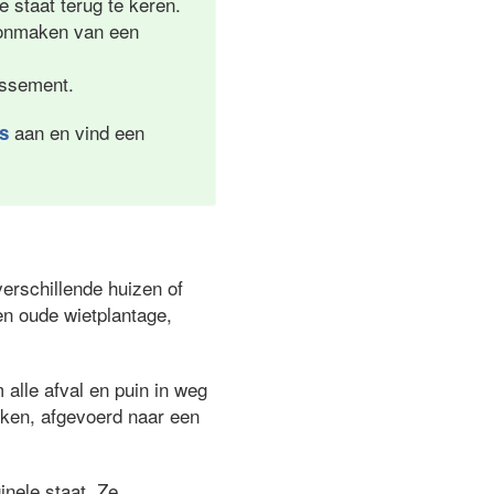
e staat terug te keren.
hoonmaken van een
lissement.
aan en vind een
es
erschillende huizen of
en oude wietplantage,
alle afval en puin in weg
oken, afgevoerd naar een
inele staat. Ze