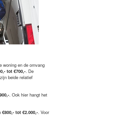
de woning en de omvang
. De
0,- tot €700,-
 zijn beide relatief
. Ook hier hangt het
900,-
an
. Voor
€800,- tot €2.000,-