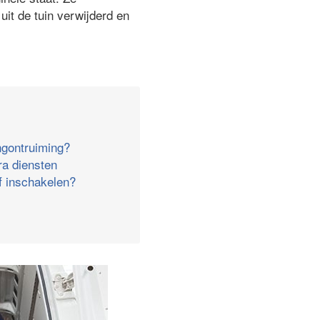
it de tuin verwijderd en
ngontruiming?
ra diensten
jf inschakelen?