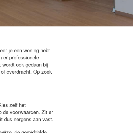
neer je een woning hebt
 er professionele
t wordt ook gedaan bij
g of overdracht. Op zoek
Kies zelf het
op de voorwaarden. Zit er
zit dus nergens aan vast.
kwijze, de gemiddelde