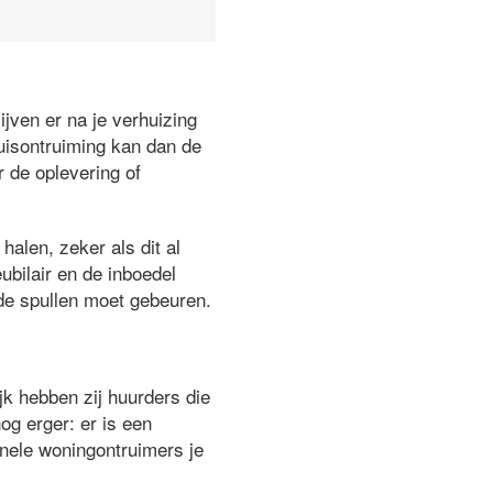
jven er na je verhuizing
 huisontruiming kan dan de
r de oplevering of
halen, zeker als dit al
ubilair en de inboedel
 de spullen moet gebeuren.
jk hebben zij huurders die
og erger: er is een
onele woningontruimers je