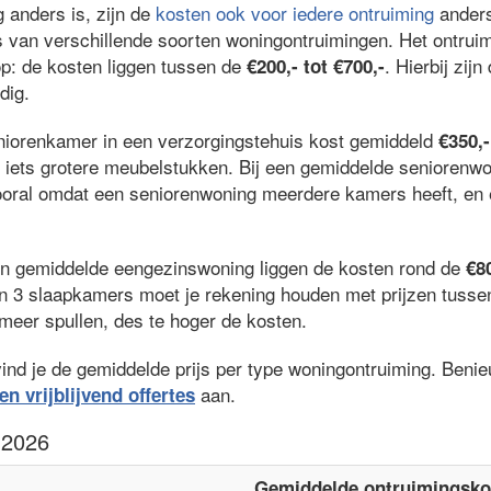
 anders is, zijn de
kosten ook voor iedere ontruiming
anders
js van verschillende soorten woningontruimingen. Het ontrui
op: de kosten liggen tussen de
. Hierbij zij
€200,- tot €700,-
dig.
niorenkamer in een verzorgingstehuis kost gemiddeld
€350,-
 iets grotere meubelstukken. Bij een gemiddelde seniorenw
ooral omdat een seniorenwoning meerdere kamers heeft, en 
en gemiddelde eengezinswoning liggen de kosten rond de
€80
n 3 slaapkamers moet je rekening houden met prijzen tuss
eer spullen, des te hoger de kosten.
vind je de gemiddelde prijs per type woningontruiming. Beni
aan.
en vrijblijvend offertes
n2026
Gemiddelde ontruimingsko