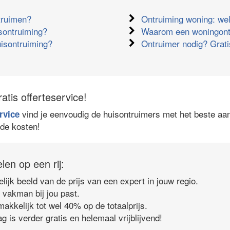
truimen?
Ontruiming woning: we
sontruiming?
Waarom een woningont
isontruiming?
Ontruimer nodig? Grati
tis offerteservice!
vind je eenvoudig de huisontruimers met het beste aa
rvice
de kosten!
len op een rij:
elijk beeld van de prijs van een expert in jouw regio.
e vakman bij jou past.
akkelijk tot wel 40% op de totaalprijs.
g is verder gratis en helemaal vrijblijvend!