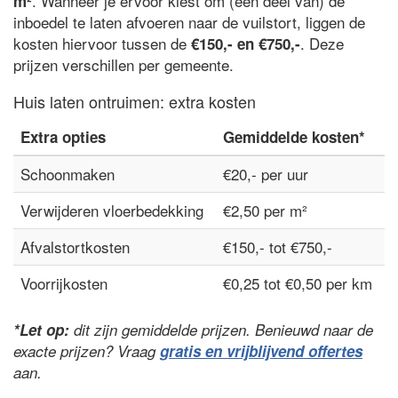
. Wanneer je ervoor kiest om (een deel van) de
m²
inboedel te laten afvoeren naar de vuilstort, liggen de
kosten hiervoor tussen de
. Deze
€150,- en €750,-
prijzen verschillen per gemeente.
Huis laten ontruimen: extra kosten
Extra opties
Gemiddelde kosten*
Schoonmaken
€20,- per uur
Verwijderen vloerbedekking
€2,50 per m²
Afvalstortkosten
€150,- tot €750,-
Voorrijkosten
€0,25 tot €0,50 per km
*Let op:
dit zijn gemiddelde prijzen. Benieuwd naar de
exacte prijzen? Vraag
gratis en vrijblijvend offertes
aan.