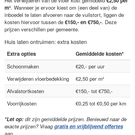
Het verwijderen van de vloer kost gemiddeld
€2,50 per
. Wanneer je ervoor kiest om (een deel van) de
m²
inboedel te laten afvoeren naar de vuilstort, liggen de
kosten hiervoor tussen de
. Deze
€150,- en €750,-
prijzen verschillen per gemeente.
Huis laten ontruimen: extra kosten
Extra opties
Gemiddelde kosten*
Schoonmaken
€20,- per uur
Verwijderen vloerbedekking
€2,50 per m²
Afvalstortkosten
€150,- tot €750,-
Voorrijkosten
€0,25 tot €0,50 per km
*Let op:
dit zijn gemiddelde prijzen. Benieuwd naar de
exacte prijzen? Vraag
gratis en vrijblijvend offertes
aan.