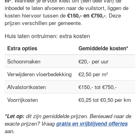
. Wanneer je ervoor kiest om (een deel van) de
m²
inboedel te laten afvoeren naar de vuilstort, liggen de
kosten hiervoor tussen de
. Deze
€150,- en €750,-
prijzen verschillen per gemeente.
Huis laten ontruimen: extra kosten
Extra opties
Gemiddelde kosten*
Schoonmaken
€20,- per uur
Verwijderen vloerbedekking
€2,50 per m²
Afvalstortkosten
€150,- tot €750,-
Voorrijkosten
€0,25 tot €0,50 per km
*Let op:
dit zijn gemiddelde prijzen. Benieuwd naar de
exacte prijzen? Vraag
gratis en vrijblijvend offertes
aan.