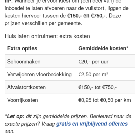
. Wanneer je ervoor kiest om (een deel van) de
m²
inboedel te laten afvoeren naar de vuilstort, liggen de
kosten hiervoor tussen de
. Deze
€150,- en €750,-
prijzen verschillen per gemeente.
Huis laten ontruimen: extra kosten
Extra opties
Gemiddelde kosten*
Schoonmaken
€20,- per uur
Verwijderen vloerbedekking
€2,50 per m²
Afvalstortkosten
€150,- tot €750,-
Voorrijkosten
€0,25 tot €0,50 per km
*Let op:
dit zijn gemiddelde prijzen. Benieuwd naar de
exacte prijzen? Vraag
gratis en vrijblijvend offertes
aan.