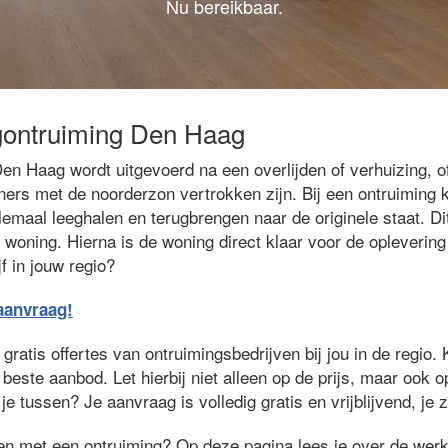
Nu bereikbaar.
gontruiming Den Haag
en Haag wordt uitgevoerd na een overlijden of verhuizing, 
ers met de noorderzon vertrokken zijn. Bij een ontruiming 
lemaal leeghalen en terugbrengen naar de originele staat. Di
 woning. Hierna is de woning direct klaar voor de opleverin
f in jouw regio?
eaanvraag!
ratis offertes van ontruimingsbedrijven bij jou in de regio. 
 beste aanbod. Let hierbij niet alleen op de prijs, maar ook 
je tussen? Je aanvraag is volledig gratis en vrijblijvend, je 
ken met een ontruiming? Op deze pagina lees je over de wer