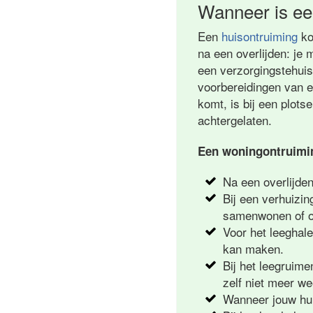
Wanneer is ee
Een
huisontruiming
ko
na een overlijden: je 
een verzorgingstehuis.
voorbereidingen van 
komt, is bij een plot
achtergelaten.
Een woningontruimin
Na een overlijde
Bij een verhuizin
samenwonen of om
Voor het leeghal
kan maken.
Bij het leegruime
zelf niet meer w
Wanneer jouw huu