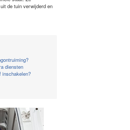
it de tuin verwijderd en
ngontruiming?
ra diensten
jf inschakelen?