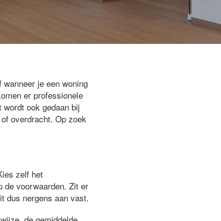
of wanneer je een woning
komen er professionele
t wordt ook gedaan bij
g of overdracht. Op zoek
Kies zelf het
op de voorwaarden. Zit er
zit dus nergens aan vast.
kwijze, de gemiddelde