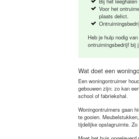
Bij het leeghalen
Voor het ontruim
plaats delict.
Ontruimingsbedrij
Heb je hulp nodig van
ontruimingsbedrijf bij 
Wat doet een woningo
Een woningontruimer houdt
gebouwen zijn: zo kan een
school of fabriekshal.
Woningontruimers gaan hie
te gooien. Meubelstukken,
tijdelijke opslagruimte. Zo
Moet het huis opgeleverd 