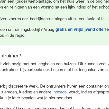
 van een (oude) wietplantage, om het huis weer in de originel
en en reinigen van een woning na een lijkvinding of het sc
ven voeren ook bedrijfsontruimingen uit bij een fusie of fail
 een ontruimingsbedrijf? Vraag
gratis en vrijblijvend offert
jou in de regio.
ntruimer?
 zich bezig met het leeghalen van huizen. Dit kunnen veel v
 ontruimer bijvoorbeeld ook helpen met het leeghalen van e
rbij discreet te werk. De ontruimers huren een container om 
 sieraden, kleding en andere
inboedel
wordt, indien afgespr
 kun je later bepalen wat je hiermee doet.
worden? De ontruimers brengen dan het huis terug in de orig