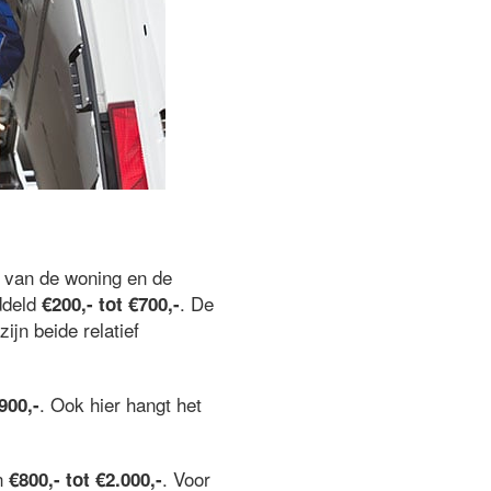
 van de woning en de
ddeld
. De
€200,- tot €700,-
 zijn beide relatief
. Ook hier hangt het
900,-
an
. Voor
€800,- tot €2.000,-