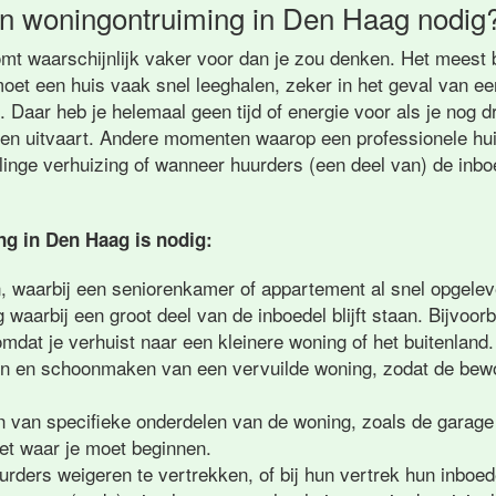
n woningontruiming in Den Haag nodig
mt waarschijnlijk vaker voor dan je zou denken. Het meest 
moet een huis vaak snel leeghalen, zeker in het geval van e
 Daar heb je helemaal geen tijd of energie voor als je nog 
een uitvaart. Andere momenten waarop een professionele hu
selinge verhuizing of wanneer huurders (een deel van) de inb
g in Den Haag is nodig:
n, waarbij een seniorenkamer of appartement al snel opgele
g waarbij een groot deel van de inboedel blijft staan. Bijvoor
dat je verhuist naar een kleinere woning of het buitenland.
en en schoonmaken van een vervuilde woning, zodat de bew
n van specifieke onderdelen van de woning, zoals de garage 
eet waar je moet beginnen.
rders weigeren te vertrekken, of bij hun vertrek hun inboed