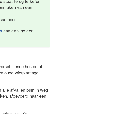
e staat terug te keren.
hoonmaken van een
lissement.
aan en vind een
es
erschillende huizen of
en oude wietplantage,
alle afval en puin in weg
oken, afgevoerd naar een
inele staat. Ze