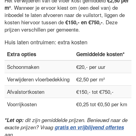
Het verwijderen van de vloer kost gemiddeld
€2,50 per
. Wanneer je ervoor kiest om (een deel van) de
m²
inboedel te laten afvoeren naar de vuilstort, liggen de
kosten hiervoor tussen de
. Deze
€150,- en €750,-
prijzen verschillen per gemeente.
Huis laten ontruimen: extra kosten
Extra opties
Gemiddelde kosten*
Schoonmaken
€20,- per uur
Verwijderen vloerbedekking
€2,50 per m²
Afvalstortkosten
€150,- tot €750,-
Voorrijkosten
€0,25 tot €0,50 per km
*Let op:
dit zijn gemiddelde prijzen. Benieuwd naar de
exacte prijzen? Vraag
gratis en vrijblijvend offertes
aan.