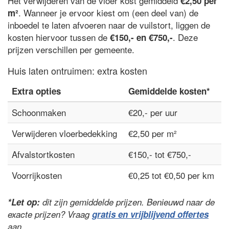
Het verwijderen van de vloer kost gemiddeld
€2,50 per
. Wanneer je ervoor kiest om (een deel van) de
m²
inboedel te laten afvoeren naar de vuilstort, liggen de
kosten hiervoor tussen de
. Deze
€150,- en €750,-
prijzen verschillen per gemeente.
Huis laten ontruimen: extra kosten
Extra opties
Gemiddelde kosten*
Schoonmaken
€20,- per uur
Verwijderen vloerbedekking
€2,50 per m²
Afvalstortkosten
€150,- tot €750,-
Voorrijkosten
€0,25 tot €0,50 per km
*Let op:
dit zijn gemiddelde prijzen. Benieuwd naar de
exacte prijzen? Vraag
gratis en vrijblijvend offertes
aan.