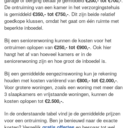
garage of berging betaal je gemiddeld
.
€200,- tot €700,-
De ontruiming van een kamer in het verzorgingstehuis
is gemiddeld
. Dit zijn beide relatief
€350,- tot €750,-
goedkope klussen, omdat het gaat om één ruimte met
beperkte inboedel.
Bij een seniorenwoning kunnen de kosten voor het
ontruimen oplopen van
. Ook hier
€250,- tot €900,-
hangt het af van hoeveel kamers er in de
seniorenwoning zijn en hoe groot de inboedel is.
Bij een gemiddelde eengezinswoning kun je rekening
houden met kosten variërend van
.
€800,- tot €2.000,-
Voor grotere woningen, zoals een woning met meer dan
3 slaapkamers en vrijstaande woningen, kunnen de
kosten oplopen tot
€2.500,-.
In de onderstaande tabel vind je de gemiddelde prijzen
voor een ontruiming. Ben je benieuwd naar de exacte
kosten? Vergelijk
en bespaar tot wel
gratis offertes