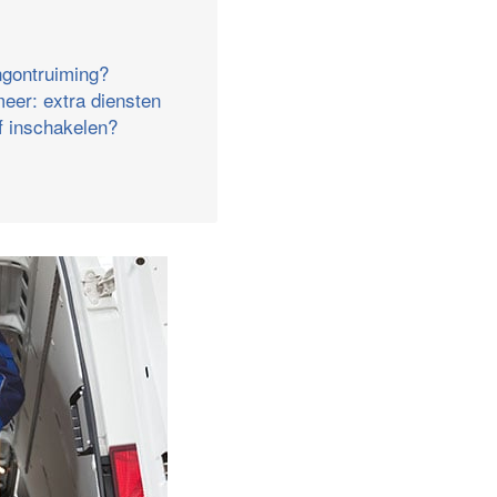
ngontruiming?
eer: extra diensten
jf inschakelen?