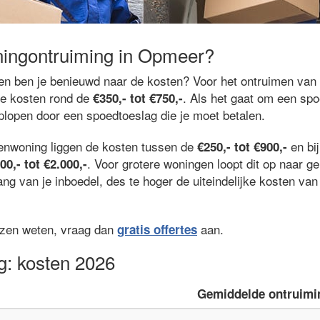
ningontruiming in Opmeer?
n en ben je benieuwd naar de kosten? Voor het ontruimen van
de kosten rond de
. Als het gaat om een spo
€350,- tot €750,-
oplopen door een spoedtoeslag die je moet betalen.
renwoning liggen de kosten tussen de
en bi
€250,- tot €900,-
. Voor grotere woningen loopt dit op naar 
00,- tot €2.000,-
ng van je inboedel, des te hoger de uiteindelijke kosten va
ijzen weten, vraag dan
aan.
gratis offertes
g: kosten 2026
Gemiddelde ontruimi