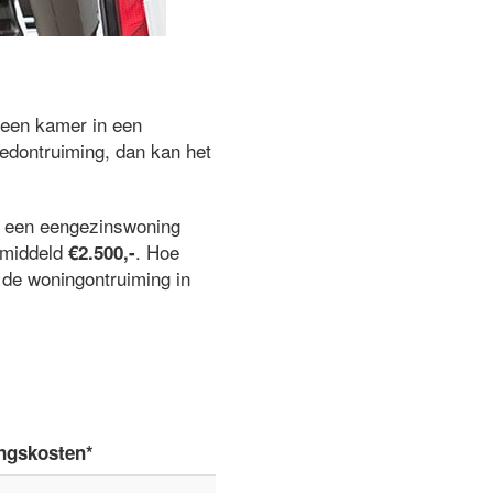
 een kamer in een
edontruiming, dan kan het
j een eengezinswoning
gemiddeld
. Hoe
€2.500,-
n de woningontruiming in
ngskosten*