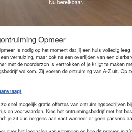
Nu bereikbaar.
ngontruiming Opmeer
pmeer is nodig op het moment dat jij een huis volledig lee
na een verhuizing, maar ook na een overlijden van een dierba
er met de noorderzon is vertrokken of je krijgt te maken me
gsbedrijf welkom. Zij voeren de ontruiming van A-Z uit. Op 
eaanvraag!
zo snel mogelijk gratis offertes van ontruimingsbedrijven bij 
prijs en voorwaarden. Kies het ontruimingsbedrijf met het be
jvend: je zit dus nergens aan vast wanneer er geen passend aa
er over het leeghalen van woningen en hoe dit precies in z’n