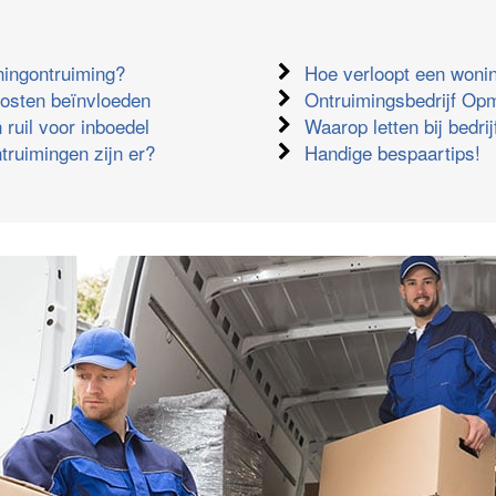
ningontruiming?
Hoe verloopt een woni
kosten beïnvloeden
Ontruimingsbedrijf Opm
 ruil voor inboedel
Waarop letten bij bedri
truimingen zijn er?
Handige bespaartips!