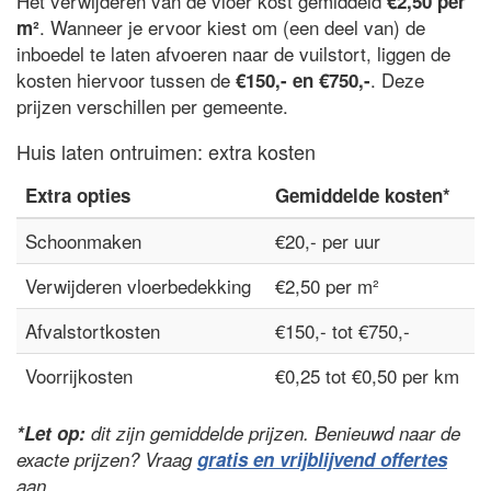
Het verwijderen van de vloer kost gemiddeld
€2,50 per
. Wanneer je ervoor kiest om (een deel van) de
m²
inboedel te laten afvoeren naar de vuilstort, liggen de
kosten hiervoor tussen de
. Deze
€150,- en €750,-
prijzen verschillen per gemeente.
Huis laten ontruimen: extra kosten
Extra opties
Gemiddelde kosten*
Schoonmaken
€20,- per uur
Verwijderen vloerbedekking
€2,50 per m²
Afvalstortkosten
€150,- tot €750,-
Voorrijkosten
€0,25 tot €0,50 per km
*Let op:
dit zijn gemiddelde prijzen. Benieuwd naar de
exacte prijzen? Vraag
gratis en vrijblijvend offertes
aan.