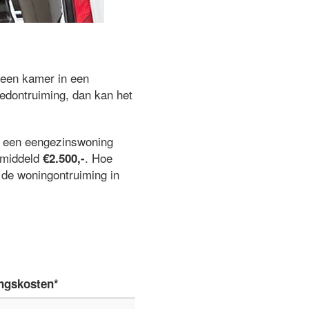
 een kamer in een
edontruiming, dan kan het
j een eengezinswoning
gemiddeld
. Hoe
€2.500,-
n de woningontruiming in
ngskosten*