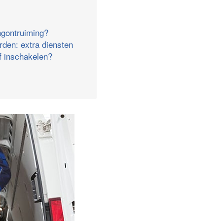
ngontruiming?
rden: extra diensten
jf inschakelen?