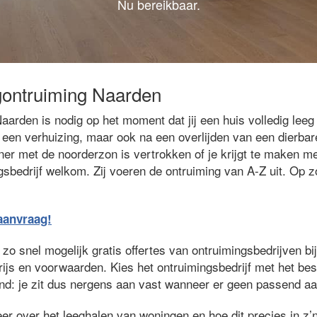
Nu bereikbaar.
gontruiming Naarden
aarden is nodig op het moment dat jij een huis volledig le
na een verhuizing, maar ook na een overlijden van een dierba
er met de noorderzon is vertrokken of je krijgt te maken me
gsbedrijf welkom. Zij voeren de ontruiming van A-Z uit. Op 
eaanvraag!
zo snel mogelijk gratis offertes van ontruimingsbedrijven bij 
prijs en voorwaarden. Kies het ontruimingsbedrijf met het be
jvend: je zit dus nergens aan vast wanneer er geen passend aa
er over het leeghalen van woningen en hoe dit precies in z’n