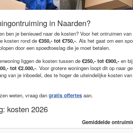
ingontruiming in Naarden?
n en ben je benieuwd naar de kosten? Voor het ontruimen van
de kosten rond de
. Als het gaat om een spo
€350,- tot €750,-
oplopen door een spoedtoeslag die je moet betalen.
renwoning liggen de kosten tussen de
en bi
€250,- tot €900,-
. Voor grotere woningen loopt dit op naar 
00,- tot €2.000,-
ng van je inboedel, des te hoger de uiteindelijke kosten va
ijzen weten, vraag dan
aan.
gratis offertes
g: kosten 2026
Gemiddelde ontruimi