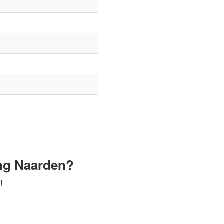
ng Naarden?
!