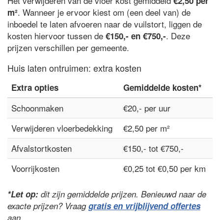
Het verwijderen van de vloer kost gemiddeld
€2,50 per
. Wanneer je ervoor kiest om (een deel van) de
m²
inboedel te laten afvoeren naar de vuilstort, liggen de
kosten hiervoor tussen de
. Deze
€150,- en €750,-
prijzen verschillen per gemeente.
Huis laten ontruimen: extra kosten
Extra opties
Gemiddelde kosten*
Schoonmaken
€20,- per uur
Verwijderen vloerbedekking
€2,50 per m²
Afvalstortkosten
€150,- tot €750,-
Voorrijkosten
€0,25 tot €0,50 per km
*Let op:
dit zijn gemiddelde prijzen. Benieuwd naar de
exacte prijzen? Vraag
gratis en vrijblijvend offertes
aan.