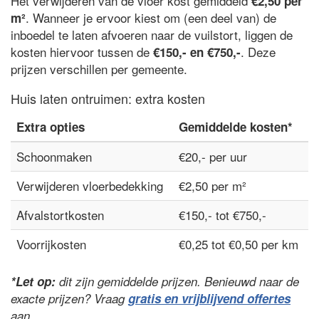
Het verwijderen van de vloer kost gemiddeld
€2,50 per
. Wanneer je ervoor kiest om (een deel van) de
m²
inboedel te laten afvoeren naar de vuilstort, liggen de
kosten hiervoor tussen de
. Deze
€150,- en €750,-
prijzen verschillen per gemeente.
Huis laten ontruimen: extra kosten
Extra opties
Gemiddelde kosten*
Schoonmaken
€20,- per uur
Verwijderen vloerbedekking
€2,50 per m²
Afvalstortkosten
€150,- tot €750,-
Voorrijkosten
€0,25 tot €0,50 per km
*Let op:
dit zijn gemiddelde prijzen. Benieuwd naar de
exacte prijzen? Vraag
gratis en vrijblijvend offertes
aan.