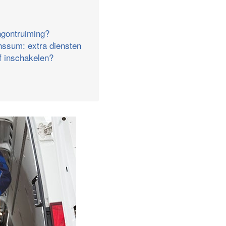
ngontruiming?
nssum: extra diensten
jf inschakelen?