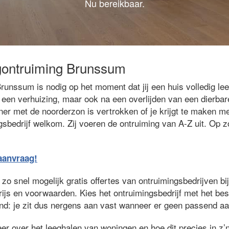
Nu bereikbaar.
ngontruiming Brunssum
runssum is nodig op het moment dat jij een huis volledig l
na een verhuizing, maar ook na een overlijden van een dierba
er met de noorderzon is vertrokken of je krijgt te maken me
gsbedrijf welkom. Zij voeren de ontruiming van A-Z uit. Op 
eaanvraag!
zo snel mogelijk gratis offertes van ontruimingsbedrijven bij 
prijs en voorwaarden. Kies het ontruimingsbedrijf met het be
jvend: je zit dus nergens aan vast wanneer er geen passend aa
er over het leeghalen van woningen en hoe dit precies in z’n