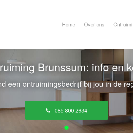
Home
Over ons
Ontruimi
uiming Brunssum: info en 
nd een ontruimingsbedrijf bij jou in de reg
085 800 2634