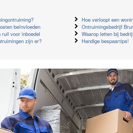
ningontruiming?
Hoe verloopt een woni
kosten beïnvloeden
Ontruimingsbedrijf Bru
 ruil voor inboedel
Waarop letten bij bedri
truimingen zijn er?
Handige bespaartips!