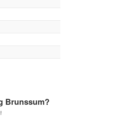
ng Brunssum?
!