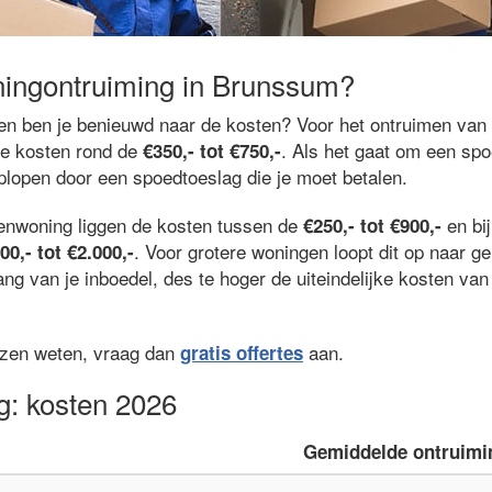
ningontruiming in Brunssum?
n en ben je benieuwd naar de kosten? Voor het ontruimen van
de kosten rond de
. Als het gaat om een spo
€350,- tot €750,-
oplopen door een spoedtoeslag die je moet betalen.
renwoning liggen de kosten tussen de
en bi
€250,- tot €900,-
. Voor grotere woningen loopt dit op naar 
00,- tot €2.000,-
ng van je inboedel, des te hoger de uiteindelijke kosten va
ijzen weten, vraag dan
aan.
gratis offertes
g: kosten 2026
Gemiddelde ontruimi