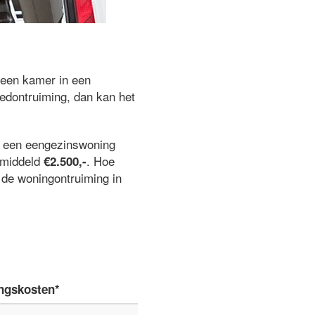
 een kamer in een
edontruiming, dan kan het
j een eengezinswoning
gemiddeld
. Hoe
€2.500,-
n de woningontruiming in
ngskosten*