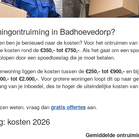
ningontruiming in Badhoevedorp?
n en ben je benieuwd naar de kosten? Voor het ontruimen van
de kosten rond de
. Als het gaat om een spo
€350,- tot €750,-
oplopen door een spoedtoeslag die je moet betalen.
renwoning liggen de kosten tussen de
en bi
€250,- tot €900,-
. Voor grotere woningen loopt dit op naar 
00,- tot €2.000,-
ng van je inboedel, des te hoger de uiteindelijke kosten va
ijzen weten, vraag dan
aan.
gratis offertes
g: kosten 2026
Gemiddelde ontruimi