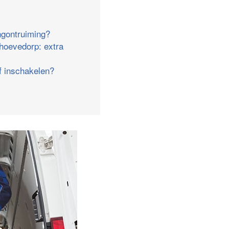
ngontruiming?
hoevedorp: extra
jf inschakelen?