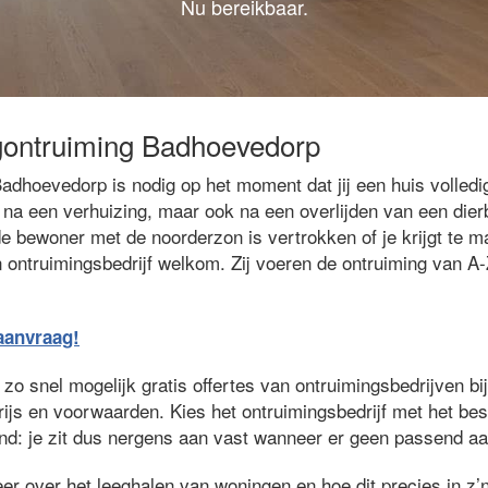
Nu bereikbaar.
gontruiming Badhoevedorp
adhoevedorp is nodig op het moment dat jij een huis volled
n na een verhuizing, maar ook na een overlijden van een die
e bewoner met de noorderzon is vertrokken of je krijgt te 
n ontruimingsbedrijf welkom. Zij voeren de ontruiming van A-
eaanvraag!
zo snel mogelijk gratis offertes van ontruimingsbedrijven bij 
prijs en voorwaarden. Kies het ontruimingsbedrijf met het be
jvend: je zit dus nergens aan vast wanneer er geen passend aa
er over het leeghalen van woningen en hoe dit precies in z’n