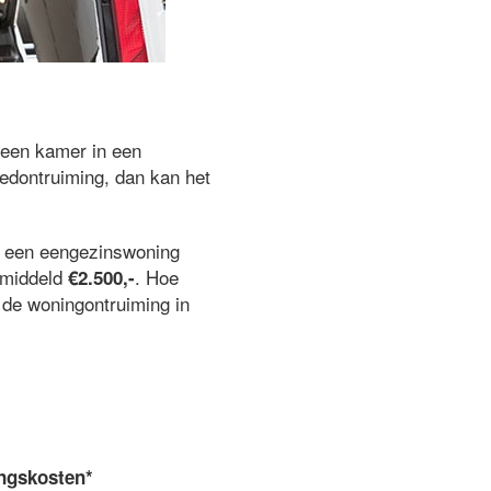
 een kamer in een
edontruiming, dan kan het
j een eengezinswoning
gemiddeld
. Hoe
€2.500,-
n de woningontruiming in
ngskosten*