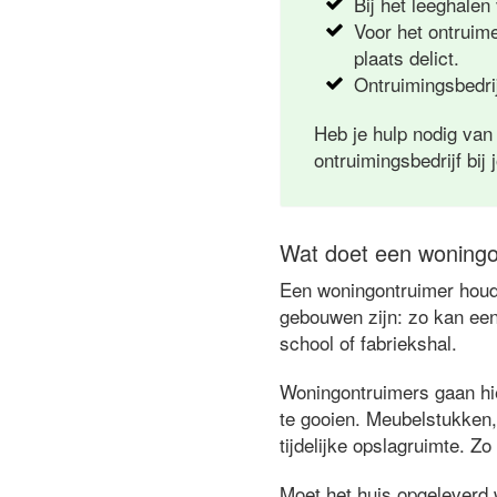
Bij het leeghalen
Voor het ontruim
plaats delict.
Ontruimingsbedrij
Heb je hulp nodig van
ontruimingsbedrijf bij 
Wat doet een woningo
Een woningontruimer houdt
gebouwen zijn: zo kan een
school of fabriekshal.
Woningontruimers gaan hie
te gooien. Meubelstukken,
tijdelijke opslagruimte. Zo
Moet het huis opgeleverd 