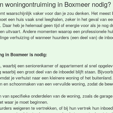
n woningontruiming in Boxmeer nodig?
mt waarschijnlijk vaker voor dan je zou denken. Het meest 
moet een huis vaak snel leeghalen, zeker in het geval van e
 Daar heb je helemaal geen tijd of energie voor als je nog 
een uitvaart. Andere momenten waarop een professionele hu
selinge verhuizing of wanneer huurders (een deel van) de inb
g in Boxmeer is nodig:
n, waarbij een seniorenkamer of appartement al snel opgele
g waarbij een groot deel van de inboedel blijft staan. Bijvoor
dat je verhuist naar een kleinere woning of het buitenland.
en en schoonmaken van een vervuilde woning, zodat de bew
n van specifieke onderdelen van de woning, zoals de garage 
eet waar je moet beginnen.
rders weigeren te vertrekken, of bij hun vertrek hun inboed