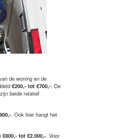
van de woning en de
ddeld
. De
€200,- tot €700,-
 zijn beide relatief
. Ook hier hangt het
900,-
an
. Voor
€800,- tot €2.000,-