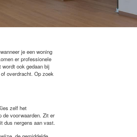
f wanneer je een woning
komen er professionele
t wordt ook gedaan bij
g of overdracht. Op zoek
Kies zelf het
op de voorwaarden. Zit er
zit dus nergens aan vast.
kwijze, de gemiddelde