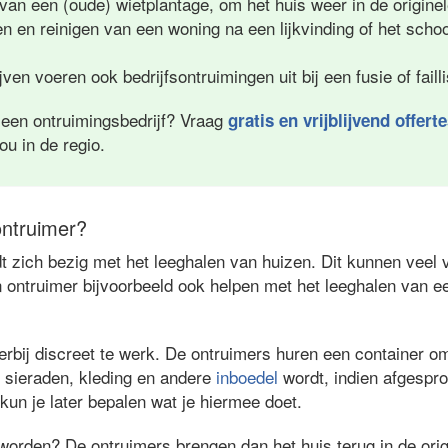
 van een (oude) wietplantage, om het huis weer in de originel
en en reinigen van een woning na een lijkvinding of het sc
ven voeren ook bedrijfsontruimingen uit bij een fusie of fail
 een ontruimingsbedrijf? Vraag
gratis en vrijblijvend offert
jou in de regio.
ntruimer?
 zich bezig met het leeghalen van huizen. Dit kunnen veel v
 ontruimer bijvoorbeeld ook helpen met het leeghalen van e
rbij discreet te werk. De ontruimers huren een container om 
 sieraden, kleding en andere
inboedel
wordt, indien afgespr
 kun je later bepalen wat je hiermee doet.
worden? De ontruimers brengen dan het huis terug in de orig