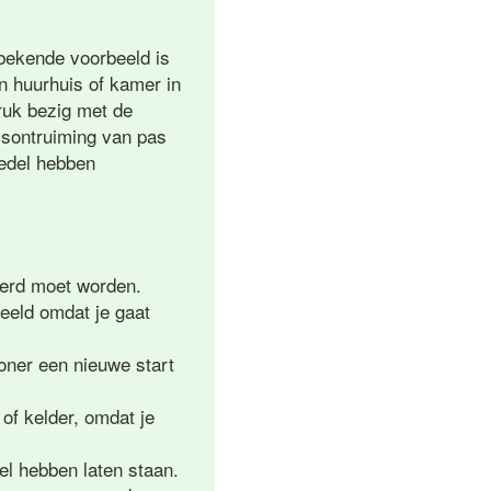
bekende voorbeeld is
en huurhuis of kamer in
druk bezig met de
isontruiming van pas
oedel hebben
verd moet worden.
beeld omdat je gaat
oner een nieuwe start
of kelder, omdat je
el hebben laten staan.