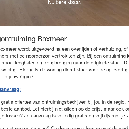
Nu bereikbaar.
gontruiming Boxmeer
oxmeer wordt uitgevoerd na een overlijden of verhuizing, o
ers met de noorderzon vertrokken zijn. Bij een ontruiming 
lemaal leeghalen en terugbrengen naar de originele staat. Di
 woning. Hierna is de woning direct klaar voor de opleverin
f in jouw regio?
eaanvraag!
ratis offertes van ontruimingsbedrijven bij jou in de regio. 
 beste aanbod. Let hierbij niet alleen op de prijs, maar ook 
je tussen? Je aanvraag is volledig gratis en vrijblijvend, je 
ken met een ontruiming? Op deze pagina lees je over de wer