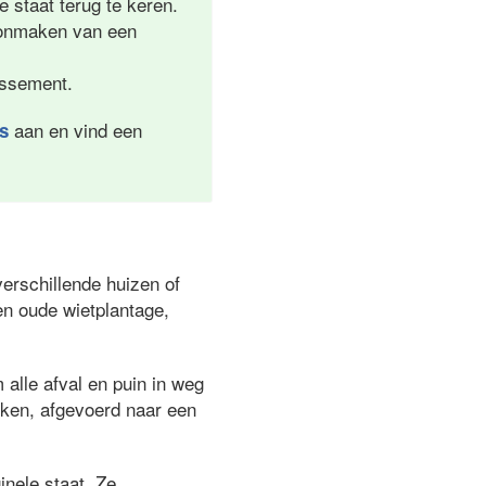
e staat terug te keren.
hoonmaken van een
lissement.
aan en vind een
es
erschillende huizen of
en oude wietplantage,
alle afval en puin in weg
oken, afgevoerd naar een
inele staat. Ze