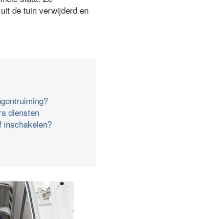
it de tuin verwijderd en
ngontruiming?
ra diensten
jf inschakelen?