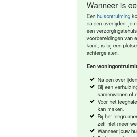
Wanneer is ee
Een
huisontruiming
ko
na een overlijden: je 
een verzorgingstehuis.
voorbereidingen van 
komt, is bij een plot
achtergelaten.
Een woningontruimin
Na een overlijde
Bij een verhuizin
samenwonen of om
Voor het leeghal
kan maken.
Bij het leegruime
zelf niet meer w
Wanneer jouw huu