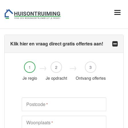
Klik hier en vraag direct gratis offertes aan!
1
2
3
Je regio
Je opdracht
Ontvang offertes
Postcode
*
Woonplaats
*